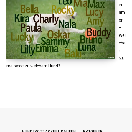
en
am
en
–
Wel
che
r
Na
me passt zu welchem Hund?
HUNDEKOTSACKERL KAUFEN
RATGEBER