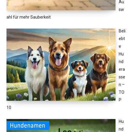
Au
sw
ahl für mehr Sauberkeit
Beli
ebt
e
Hu
nd
era
sse
n –
TO
P
10
Hu
nd