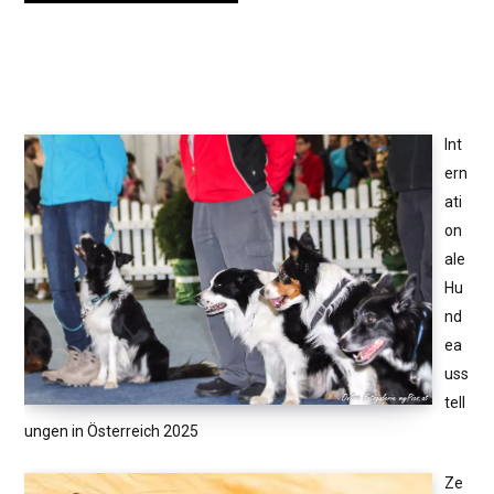
Int
ern
ati
on
ale
Hu
nd
ea
uss
tell
ungen in Österreich 2025
Ze