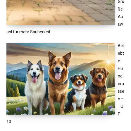
Gro
ße
Au
sw
ahl für mehr Sauberkeit
Beli
ebt
e
Hu
nd
era
sse
n –
TO
P
10