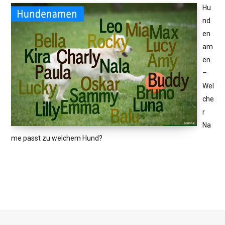
Hu
nd
en
am
en
–
Wel
che
r
Na
me passt zu welchem Hund?