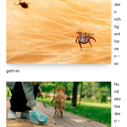
cke
n
rich
tig
ent
fer
ne
n –
so
geht es
Hu
nd
eko
tsa
cke
rl –