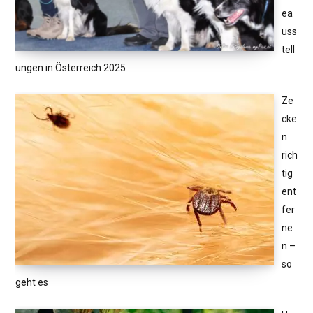
ea
uss
tell
ungen in Österreich 2025
Ze
cke
n
rich
tig
ent
fer
ne
n –
so
geht es