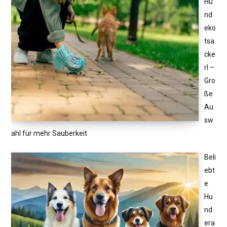
Hu
nd
eko
tsa
cke
rl –
Gro
ße
Au
sw
ahl für mehr Sauberkeit
Beli
ebt
e
Hu
nd
era