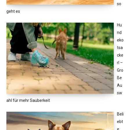
so
geht es
Hu
nd
eko
tsa
cke
rl –
Gro
ße
Au
sw
ahl für mehr Sauberkeit
Beli
ebt
e