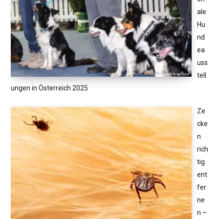
ale
Hu
nd
ea
uss
tell
ungen in Österreich 2025
Ze
cke
n
rich
tig
ent
fer
ne
n –