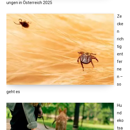
ungen in Österreich 2025
Ze
cke
n
rich
tig
ent
fer
ne
n –
so
geht es
Hu
nd
eko
tsa