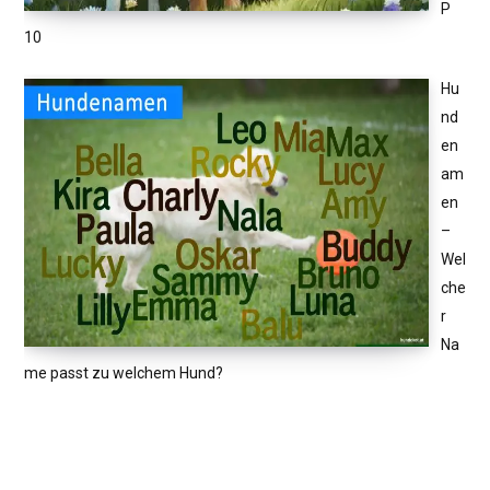
P
10
Hu
nd
en
am
en
–
Wel
che
r
Na
me passt zu welchem Hund?