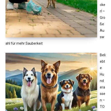
cke
rl –
Gro
ße
Au
sw
ahl für mehr Sauberkeit
Beli
ebt
e
Hu
nd
era
sse
n –
TO